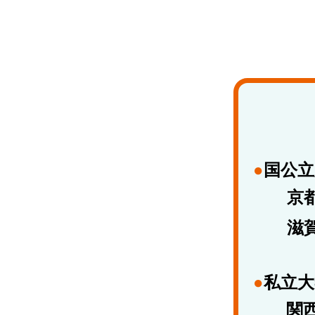
●
国公立
京
滋
●
私立大
関西