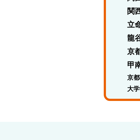
関
立
龍谷
京都
甲南
京都
大学