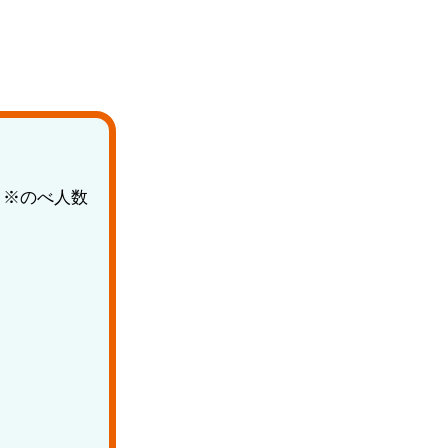
※のべ人数