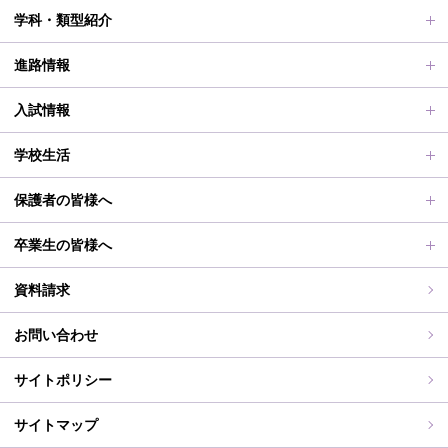
ごあいさつ、沿革
学科・類型紹介
動画で見る学校案内、SUMIRE100-Fes
普通科Ⅱ類
進路情報
施設紹介
普通科Ⅰ類
進路サポート
入試情報
アクセス
滋賀短での学び
合格者メッセージ
オープンスクール
学校生活
学校評価、シラバス、部活動活動方針、各部活動計画、いじ
進路実績
オープンスクールレポート
部活動、生徒会行事
保護者の皆様へ
め対策基本方針
滋賀短期大学への推薦制度
2026年度（令和8年度）募集概要
制服紹介
保護者の皆様へ
卒業生の皆様へ
過去の入試問題
海外研修旅行
PT通信
各種証明書交付について
資料請求
志願中学校
学校行事
同窓会事務局よりお知らせ
お問い合わせ
WEB出願入力
同窓会報（すみれ）、すみれweb
サイトポリシー
ご住所変更
サイトマップ