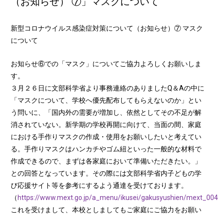
（お知らせ） ⑦」マスクについて
新型コロナウイルス感染症対策について（お知らせ）⑦ マスク
について
お知らせ⑥での「マスク」についてご協力よろしくお願いしま
す。
３月２６日に文部科学省より事務連絡のありましたQ＆Aの中に
「マスクについて、学校へ優先配布してもらえないのか」とい
う問いに、「国内外の需要が増加し、依然としてその不足が解
消されていない。新学期の学校再開に向けて、当面の間、家庭
における手作りマスクの作成・使用をお願いしたいと考えてい
る。手作りマスクはハンカチやゴム紐といった一般的な材料で
作成できるので、まずは各家庭において準備いただきたい。」
との回答となっています。その際には文部科学省内子どもの学
び応援サイト等を参考にするよう通達を受けております。
（
https://www.mext.go.jp/a_menu/ikusei/gakusyushien/mext_004
これを受けまして、本校としましてもご家庭にご協力をお願い