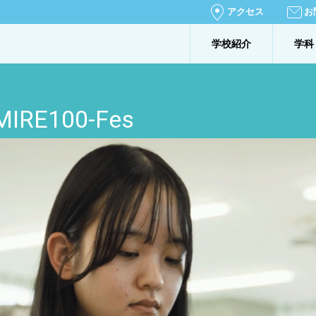
アクセス
お
学校紹介
学科
E100-Fes