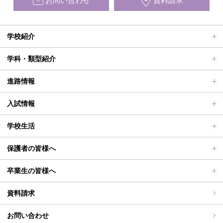
お問い合わせ
資料請求
学校紹介
ごあいさつ、沿革
学科・類型紹介
動画で見る学校案内、SUMIRE100-Fes
普通科Ⅱ類
進路情報
施設紹介
普通科Ⅰ類
進路サポート
入試情報
アクセス
滋賀短での学び
合格者メッセージ
オープンスクール
学校生活
学校評価、シラバス、部活動活動方針、各部活動計画、いじ
進路実績
オープンスクールレポート
部活動、生徒会行事
保護者の皆様へ
め対策基本方針
滋賀短期大学への推薦制度
2026年度（令和8年度）募集概要
制服紹介
保護者の皆様へ
卒業生の皆様へ
過去の入試問題
海外研修旅行
PT通信
各種証明書交付について
資料請求
志願中学校
学校行事
同窓会事務局よりお知らせ
お問い合わせ