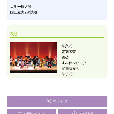
大学一般入試
国公立大2次試験
3月
卒業式
定期考査
踏破
すみれンピック
定期演奏会
修了式
アクセス