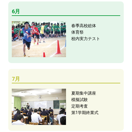
6月
春季高校総体
体育祭
校内実力テスト
7月
夏期集中講座
模擬試験
定期考査
第1学期終業式