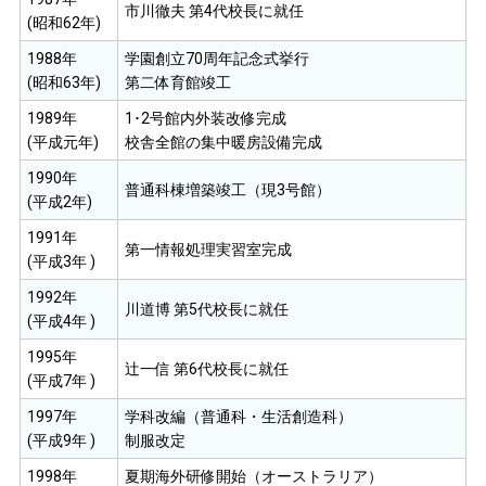
市川徹夫 第4代校長に就任
(昭和62年)
1988年
学園創立70周年記念式挙行
(昭和63年)
第二体育館竣工
1989年
1･2号館内外装改修完成
(平成元年)
校舎全館の集中暖房設備完成
1990年
普通科棟増築竣工（現3号館）
(平成2年)
1991年
第一情報処理実習室完成
(平成3年 )
1992年
川道博 第5代校長に就任
(平成4年 )
1995年
辻一信 第6代校長に就任
(平成7年 )
1997年
学科改編（普通科・生活創造科）
(平成9年 )
制服改定
1998年
夏期海外研修開始（オーストラリア）