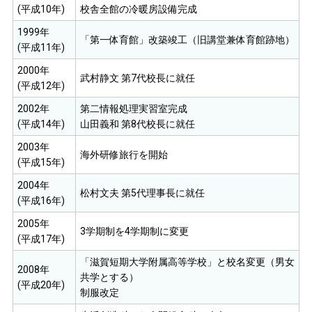
(平成10年)
校舎全館の冷暖房設備完成
1999年
「第一体育館」改築竣工（旧講堂兼体育館跡地）
(平成11年)
2000年
武村静文 第7代校長に就任
(平成12年)
2002年
第二情報処理実習室完成
(平成14年)
山田義和 第8代校長に就任
2003年
海外研修旅行を開始
(平成15年)
2004年
松村文夫 第5代理事長に就任
(平成16年)
2005年
3学期制を4学期制に変更
(平成17年)
「滋賀短期大学附属高等学校」と校名変更（男女
2008年
共学とする）
(平成20年)
制服改定