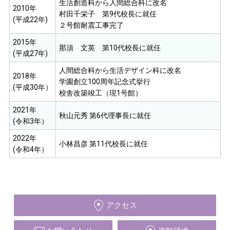
生活創造科から人間総合科に改名
2010年
村田千栄子 第9代校長に就任
(平成22年)
２号館耐震工事完了
2015年
那須 文英 第10代校長に就任
(平成27年)
人間総合科から生活デザイン科に改名
2018年
学園創立100周年記念式挙行
(平成30年）
校舎改築竣工（現1号館）
2021年
秋山元秀 第6代理事長に就任
(令和3年）
2022年
小林昌彦 第11代校長に就任
(令和4年）
アクセス