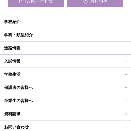
お問い合わせ
資料請求
学校紹介
ごあいさつ、沿革
学科・類型紹介
動画で見る学校案内、SUMIRE100-Fes
普通科Ⅱ類
進路情報
施設紹介
普通科Ⅰ類
進路サポート
入試情報
アクセス
滋賀短での学び
合格者メッセージ
オープンスクール
学校生活
学校評価、シラバス、部活動活動方針、各部活動計画、いじ
進路実績
オープンスクールレポート
部活動、生徒会行事
保護者の皆様へ
め対策基本方針
滋賀短期大学への推薦制度
2026年度（令和8年度）募集概要
制服紹介
保護者の皆様へ
卒業生の皆様へ
過去の入試問題
海外研修旅行
PT通信
各種証明書交付について
資料請求
志願中学校
学校行事
同窓会事務局よりお知らせ
お問い合わせ