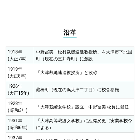
沿革
1918年
中野冨美「松村裁縫速進教授所」を大津市下北国
(大正7年)
町（現在の三井寺町）に創設
1919年
「大津裁縫速進教授所」と改称
(大正8年)
1926年
蔵橋町（現在の浜大津二丁目）に校舎移転
(大正15年)
1928年
「大津裁縫女学校」設立、中野冨美 校長に就任
( 昭和3年)
1931年
「大津高等裁縫女学校」に組織変更（実業学校令
( 昭和6年)
による）
1937年