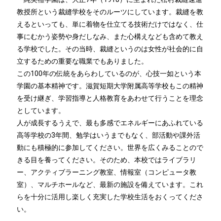
教授所という裁縫学校をそのルーツにしています。裁縫を教
えるといっても、単に着物を仕立てる技術だけではなく、仕
事にむかう姿勢や身だしなみ、また心構えなども含めて教え
る学校でした。その当時、裁縫というのは女性が社会的に自
立するための重要な職業でもありました。
この100年の伝統をあらわしているのが、心技一如という本
学園の基本精神です。滋賀短期大学附属高等学校もこの精神
を受け継ぎ、学習指導と人格教育をあわせて行うことを理念
としています。
人が成長するうえで、最も多感でエネルギーにあふれている
高等学校の3年間、勉学はいうまでもなく、部活動や課外活
動にも積極的に参加してください。世界を広くみることので
きる目を養ってください。そのため、本校ではライブラリ
ー、アクティブラーニング教室、情報室（コンピュータ教
室）、マルチホールなど、最新の施設を備えています。これ
らを十分に活用し楽しく充実した学校生活をおくってくださ
い。