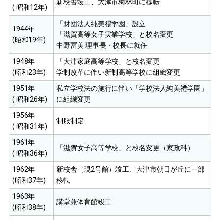
新校舎竣工、大津市梅林町に移転
( 昭和12年)
「財団法人純美禮学園」設立
1944年
「滋賀高等女子実業学校」と校名変更
(昭和19年)
中野冨美 理事長・校長に就任
1948年
「大津家庭高等学校」と校名変更
(昭和23年)
学制改革に伴い新制高等学校に組織変更
1951年
私立学校法の施行に伴い「学校法人純美禮学園」
( 昭和26年)
に組織変更
1956年
制服制定
( 昭和31年)
1961年
「滋賀女子高等学校」と校名変更（家政科）
( 昭和36年)
1962年
新校舎（現2号館）竣工、大津市朝日が丘に一部
(昭和37年)
移転
1963年
講堂兼体育館竣工
(昭和38年)