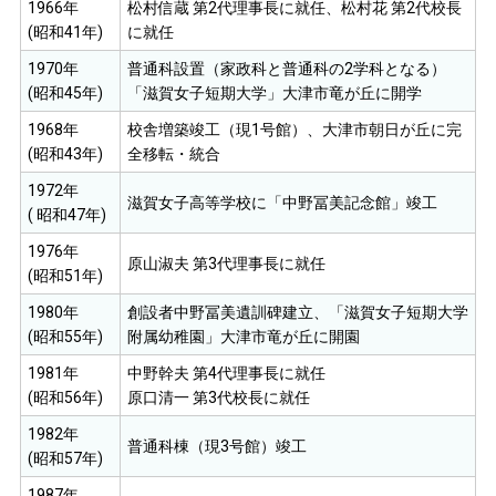
1966年
松村信蔵 第2代理事長に就任、松村花 第2代校長
(昭和41年)
に就任
1970年
普通科設置（家政科と普通科の2学科となる）
(昭和45年)
「滋賀女子短期大学」大津市竜が丘に開学
1968年
校舎増築竣工（現1号館）、大津市朝日が丘に完
(昭和43年)
全移転・統合
1972年
滋賀女子高等学校に「中野冨美記念館」竣工
( 昭和47年)
1976年
原山淑夫 第3代理事長に就任
(昭和51年)
1980年
創設者中野冨美遺訓碑建立、「滋賀女子短期大学
(昭和55年)
附属幼稚園」大津市竜が丘に開園
1981年
中野幹夫 第4代理事長に就任
(昭和56年)
原口清一 第3代校長に就任
1982年
普通科棟（現3号館）竣工
(昭和57年)
1987年