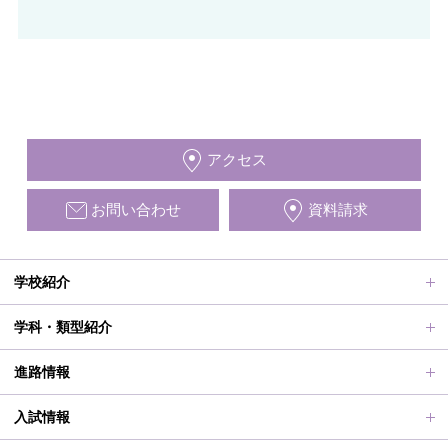
アクセス
お問い合わせ
資料請求
学校紹介
ごあいさつ、沿革
学科・類型紹介
動画で見る学校案内、SUMIRE100-Fes
普通科Ⅱ類
進路情報
施設紹介
普通科Ⅰ類
進路サポート
入試情報