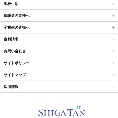
アクセス
滋賀短での学び
合格者メッセージ
オープンスクール
学校生活
学校評価、シラバス、部活動活動方針、各部活動計画、いじ
進路実績
オープンスクールレポート
部活動、生徒会行事
保護者の皆様へ
め対策基本方針
滋賀短期大学への推薦制度
2026年度（令和8年度）募集概要
制服紹介
保護者の皆様へ
卒業生の皆様へ
過去の入試問題
海外研修旅行
PT通信
各種証明書交付について
資料請求
志願中学校
学校行事
同窓会事務局よりお知らせ
お問い合わせ
WEB出願入力
同窓会報（すみれ）、すみれweb
サイトポリシー
ご住所変更
サイトマップ
採用情報