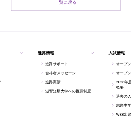
一覧に戻る
進路情報
入試情報
進路サポート
オープ
合格者メッセージ
オープ
び
進路実績
2026
概要
滋賀短期大学への推薦制度
過去の
志願中
WEB出