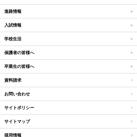
動画で見る学校案内、SUMIRE100-Fes
普通科Ⅱ類
進路情報
施設紹介
普通科Ⅰ類
進路サポート
入試情報
アクセス
滋賀短での学び
合格者メッセージ
オープンスクール
学校生活
学校評価、シラバス、部活動活動方針、各部活動計画、いじ
進路実績
オープンスクールレポート
部活動、生徒会行事
保護者の皆様へ
め対策基本方針
滋賀短期大学への推薦制度
2026年度（令和8年度）募集概要
制服紹介
保護者の皆様へ
卒業生の皆様へ
過去の入試問題
海外研修旅行
PT通信
各種証明書交付について
資料請求
志願中学校
学校行事
同窓会事務局よりお知らせ
お問い合わせ
WEB出願入力
同窓会報（すみれ）、すみれweb
サイトポリシー
ご住所変更
サイトマップ
採用情報