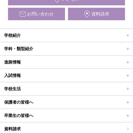
お問い合わせ
資料請求
学校紹介
ごあいさつ、沿革
学科・類型紹介
動画で見る学校案内、SUMIRE100-Fes
普通科Ⅱ類
進路情報
施設紹介
普通科Ⅰ類
進路サポート
入試情報
アクセス
滋賀短での学び
合格者メッセージ
オープンスクール
学校生活
学校評価、シラバス、部活動活動方針、各部活動計画、いじ
進路実績
オープンスクールレポート
部活動、生徒会行事
保護者の皆様へ
め対策基本方針
滋賀短期大学への推薦制度
2026年度（令和8年度）募集概要
制服紹介
保護者の皆様へ
卒業生の皆様へ
過去の入試問題
海外研修旅行
PT通信
各種証明書交付について
資料請求