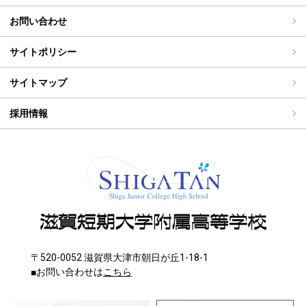
志願中学校
学校行事
同窓会事務局よりお知らせ
お問い合わせ
WEB出願入力
同窓会報（すみれ）、すみれweb
サイトポリシー
ご住所変更
サイトマップ
採用情報
〒520-0052 滋賀県大津市朝日が丘1-18-1
■お問い合わせは
こちら