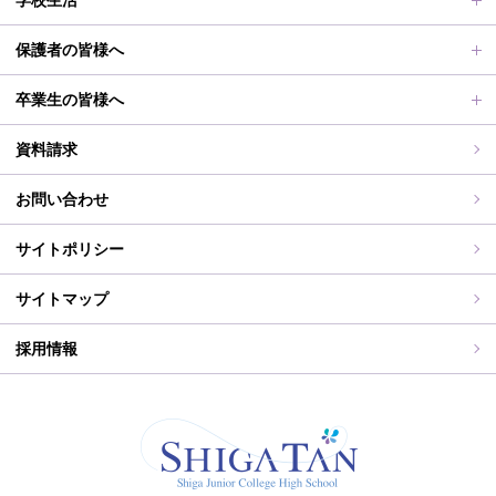
学校評価、シラバス、部活動活動方針、各部活動計画、いじ
進路実績
オープンスクールレポート
部活動、生徒会行事
保護者の皆様へ
め対策基本方針
滋賀短期大学への推薦制度
2026年度（令和8年度）募集概要
制服紹介
保護者の皆様へ
卒業生の皆様へ
過去の入試問題
海外研修旅行
PT通信
各種証明書交付について
資料請求
志願中学校
学校行事
同窓会事務局よりお知らせ
お問い合わせ
WEB出願入力
同窓会報（すみれ）、すみれweb
サイトポリシー
ご住所変更
サイトマップ
採用情報