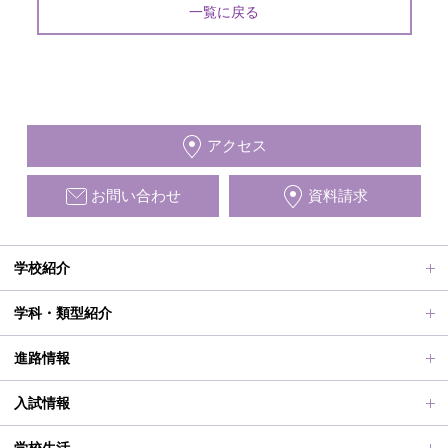
一覧に戻る
アクセス
お問い合わせ
資料請求
学校紹介
ごあいさつ、沿革
学科・類型紹介
動画で見る学校案内、SUMIRE100-Fes
普通科Ⅱ類
進路情報
施設紹介
普通科Ⅰ類
進路サポート
入試情報
アクセス
滋賀短での学び
合格者メッセージ
オープンスクール
学校生活