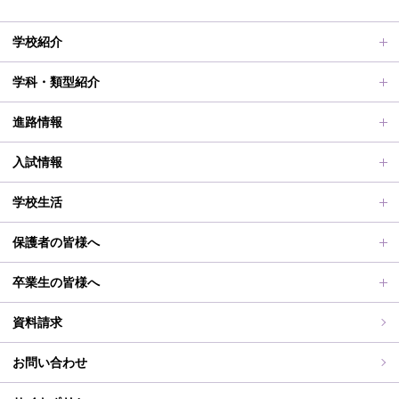
学校紹介
ごあいさつ、沿革
学科・類型紹介
動画で見る学校案内、SUMIRE100-Fes
普通科Ⅱ類
進路情報
施設紹介
普通科Ⅰ類
進路サポート
入試情報
アクセス
滋賀短での学び
合格者メッセージ
オープンスクール
学校生活
学校評価、シラバス、部活動活動方針、各部活動計画、いじ
進路実績
オープンスクールレポート
部活動、生徒会行事
保護者の皆様へ
め対策基本方針
滋賀短期大学への推薦制度
2026年度（令和8年度）募集概要
制服紹介
保護者の皆様へ
卒業生の皆様へ
過去の入試問題
海外研修旅行
PT通信
各種証明書交付について
資料請求
志願中学校
学校行事
同窓会事務局よりお知らせ
お問い合わせ
WEB出願入力
同窓会報（すみれ）、すみれweb