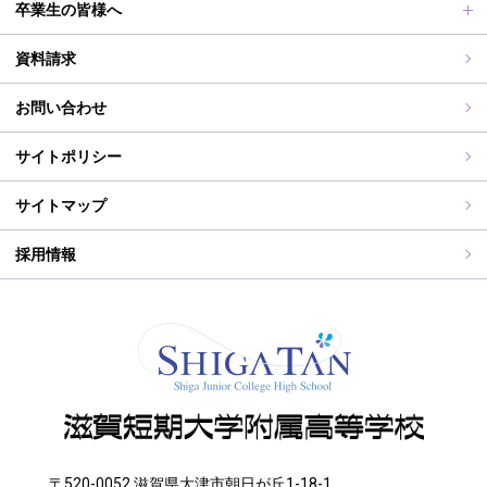
2026年度（令和8年度）募集概要
制服紹介
保護者の皆様へ
卒業生の皆様へ
過去の入試問題
海外研修旅行
PT通信
各種証明書交付について
資料請求
志願中学校
学校行事
同窓会事務局よりお知らせ
お問い合わせ
WEB出願入力
同窓会報（すみれ）、すみれweb
サイトポリシー
ご住所変更
サイトマップ
採用情報
〒520-0052 滋賀県大津市朝日が丘1-18-1