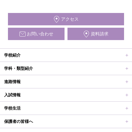
アクセス
お問い合わせ
資料請求
学校紹介
ごあいさつ、沿革
学科・類型紹介
動画で見る学校案内、SUMIRE100-Fes
普通科Ⅱ類
進路情報
施設紹介
普通科Ⅰ類
進路サポート
入試情報
アクセス
滋賀短での学び
合格者メッセージ
オープンスクール
学校生活
学校評価、シラバス、部活動活動方針、各部活動計画、いじ
進路実績
オープンスクールレポート
部活動、生徒会行事
保護者の皆様へ
め対策基本方針
滋賀短期大学への推薦制度