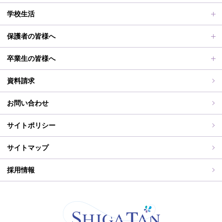
アクセス
滋賀短での学び
合格者メッセージ
オープンスクール
学校生活
学校評価、シラバス、部活動活動方針、各部活動計画、いじ
進路実績
オープンスクールレポート
部活動、生徒会行事
保護者の皆様へ
め対策基本方針
滋賀短期大学への推薦制度
2026年度（令和8年度）募集概要
制服紹介
保護者の皆様へ
卒業生の皆様へ
過去の入試問題
海外研修旅行
PT通信
各種証明書交付について
資料請求
志願中学校
学校行事
同窓会事務局よりお知らせ
お問い合わせ
WEB出願入力
同窓会報（すみれ）、すみれweb
サイトポリシー
ご住所変更
サイトマップ
採用情報