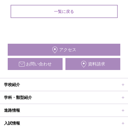
一覧に戻る
アクセス
お問い合わせ
資料請求
学校紹介
ごあいさつ、沿革
学科・類型紹介
動画で見る学校案内、SUMIRE100-Fes
普通科Ⅱ類
進路情報
施設紹介
普通科Ⅰ類
進路サポート
入試情報