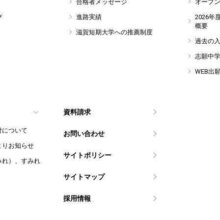
合格者メッセージ
オープ
び
進路実績
2026
概要
滋賀短期大学への推薦制度
過去の
志願中
WEB出
資料請求
付について
お問い合わせ
よりお知らせ
サイトポリシー
みれ）、すみれ
サイトマップ
採用情報