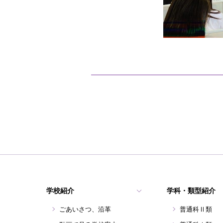
学校紹介
学科・類型紹介
ごあいさつ、沿革
普通科Ⅱ類