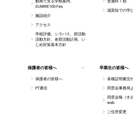
動画で見る学校案内、
普通科Ⅰ類
SUMIRE100-Fes
滋賀短での学
施設紹介
アクセス
学校評価、シラバス、部活動
活動方針、各部活動計画、い
じめ対策基本方針
保護者の皆様へ
卒業生の皆様へ
保護者の皆様へ
各種証明書交
PT通信
同窓会事務局
同窓会報（す
web
ご住所変更