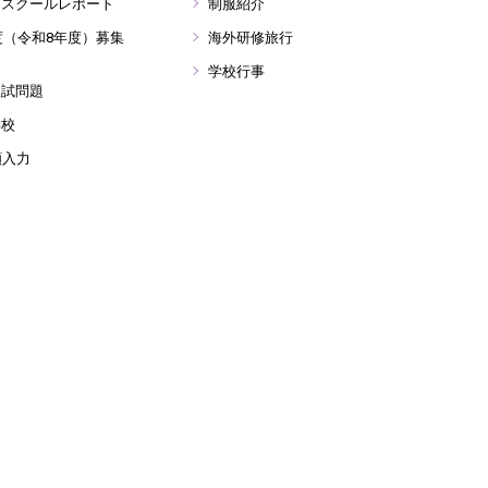
ンスクールレポート
制服紹介
年度（令和8年度）募集
海外研修旅行
学校行事
入試問題
学校
願入力