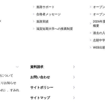
進路サポート
オープ
合格者メッセージ
オープ
び
進路実績
2026
概要
滋賀短期大学への推薦制度
過去の
志願中
WEB出
資料請求
付について
お問い合わせ
よりお知らせ
サイトポリシー
みれ）、すみれ
サイトマップ