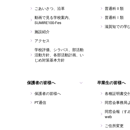
ごあいさつ、沿革
普通科Ⅱ類
動画で見る学校案内、
普通科Ⅰ類
SUMIRE100-Fes
滋賀短での学
施設紹介
アクセス
学校評価、シラバス、部活動
活動方針、各部活動計画、い
じめ対策基本方針
保護者の皆様へ
卒業生の皆様へ
保護者の皆様へ
各種証明書交
PT通信
同窓会事務局
同窓会報（す
web
ご住所変更