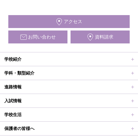
アクセス
お問い合わせ
資料請求
学校紹介
ごあいさつ、沿革
学科・類型紹介
動画で見る学校案内、SUMIRE100-Fes
普通科Ⅱ類
進路情報
施設紹介
普通科Ⅰ類
進路サポート
入試情報
アクセス
滋賀短での学び
合格者メッセージ
オープンスクール
学校生活
学校評価、シラバス、部活動活動方針、各部活動計画、いじ
進路実績
オープンスクールレポート
部活動、生徒会行事
保護者の皆様へ
め対策基本方針