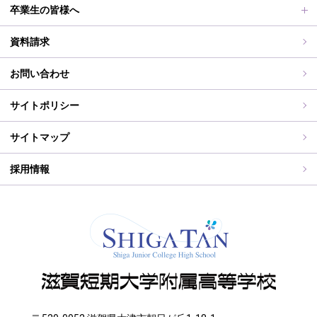
滋賀短期大学への推薦制度
2026年度（令和8年度）募集概要
制服紹介
保護者の皆様へ
卒業生の皆様へ
過去の入試問題
海外研修旅行
PT通信
各種証明書交付について
資料請求
志願中学校
学校行事
同窓会事務局よりお知らせ
お問い合わせ
WEB出願入力
同窓会報（すみれ）、すみれweb
サイトポリシー
ご住所変更
サイトマップ
採用情報