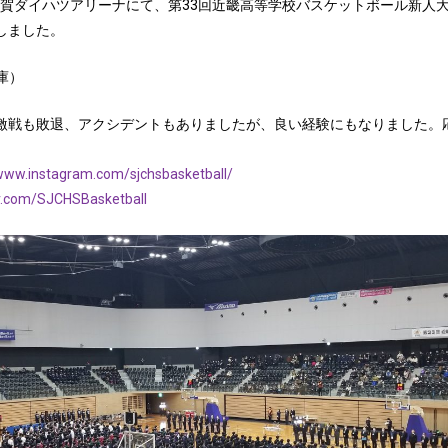
 滋賀ダイハツアリーナにて、第33回近畿高等学校バスケットボール新人
しました。
兵庫）
激戦も敗退、アクシデントもありましたが、良い経験にもなりました。
/www.instagram.com/sjchsbasketball/
er.com/SJCHSBasketball