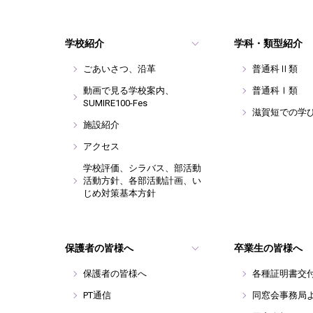
学校紹介
学科・類型紹介
ごあいさつ、沿革
普通科Ⅱ類
動画で見る学校案内、
普通科Ⅰ類
SUMIRE100-Fes
滋賀短での学
施設紹介
アクセス
学校評価、シラバス、部活動
活動方針、各部活動計画、い
じめ対策基本方針
保護者の皆様へ
卒業生の皆様へ
保護者の皆様へ
各種証明書交
PT通信
同窓会事務局