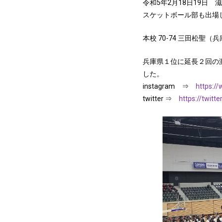
令和5年2月18日19日
スケットボール部も出場
本校 70-74 三田松聖（
兵庫県１位に延長２回の
した。
instagram ⇒
https:/
twitter ⇒
https://twitt