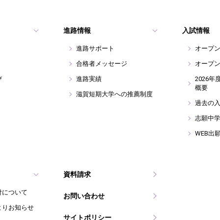
進路情報
入試情報
進路サポート
オープ
合格者メッセージ
オープ
び
進路実績
2026
概要
滋賀短期大学への推薦制度
過去の
志願中
WEB出
資料請求
付について
お問い合わせ
よりお知らせ
サイトポリシー