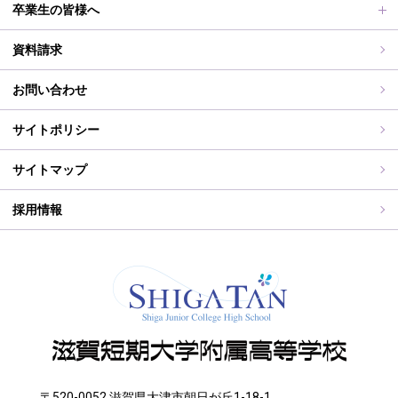
滋賀短期大学への推薦制度
2026年度（令和8年度）募集概要
制服紹介
保護者の皆様へ
卒業生の皆様へ
過去の入試問題
海外研修旅行
PT通信
各種証明書交付について
資料請求
志願中学校
学校行事
同窓会事務局よりお知らせ
お問い合わせ
WEB出願入力
同窓会報（すみれ）、すみれweb
サイトポリシー
ご住所変更
サイトマップ
採用情報
〒520-0052 滋賀県大津市朝日が丘1-18-1