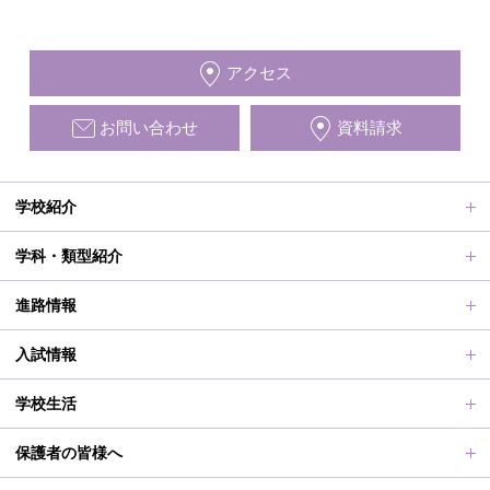
アクセス
お問い合わせ
資料請求
学校紹介
ごあいさつ、沿革
学科・類型紹介
動画で見る学校案内、SUMIRE100-Fes
普通科Ⅱ類
進路情報
施設紹介
普通科Ⅰ類
進路サポート
入試情報
アクセス
滋賀短での学び
合格者メッセージ
オープンスクール
学校生活
学校評価、シラバス、部活動活動方針、各部活動計画、いじ
進路実績
オープンスクールレポート
部活動、生徒会行事
保護者の皆様へ
め対策基本方針