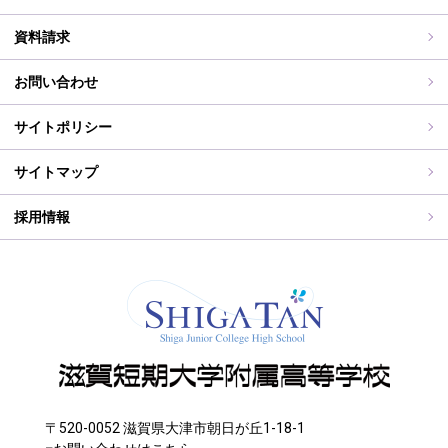
過去の入試問題
海外研修旅行
PT通信
各種証明書交付について
資料請求
志願中学校
学校行事
同窓会事務局よりお知らせ
お問い合わせ
WEB出願入力
同窓会報（すみれ）、すみれweb
サイトポリシー
ご住所変更
サイトマップ
採用情報
〒520-0052 滋賀県大津市朝日が丘1-18-1