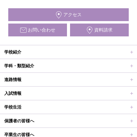
アクセス
お問い合わせ
資料請求
学校紹介
ごあいさつ、沿革
学科・類型紹介
動画で見る学校案内、SUMIRE100-Fes
普通科Ⅱ類
進路情報
施設紹介
普通科Ⅰ類
進路サポート
入試情報
アクセス
滋賀短での学び
合格者メッセージ
オープンスクール
学校生活
学校評価、シラバス、部活動活動方針、各部活動計画、いじ
進路実績
オープンスクールレポート
部活動、生徒会行事
保護者の皆様へ
め対策基本方針
滋賀短期大学への推薦制度
2026年度（令和8年度）募集概要
制服紹介
保護者の皆様へ
卒業生の皆様へ