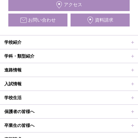
アクセス
お問い合わせ
資料請求
学校紹介
ごあいさつ、沿革
学科・類型紹介
動画で見る学校案内、SUMIRE100-Fes
普通科Ⅱ類
進路情報
施設紹介
普通科Ⅰ類
進路サポート
入試情報
アクセス
滋賀短での学び
合格者メッセージ
オープンスクール
学校生活
学校評価、シラバス、部活動活動方針、各部活動計画、いじ
進路実績
オープンスクールレポート
部活動、生徒会行事
保護者の皆様へ
め対策基本方針
滋賀短期大学への推薦制度
2026年度（令和8年度）募集概要
制服紹介
保護者の皆様へ
卒業生の皆様へ
過去の入試問題
海外研修旅行
PT通信