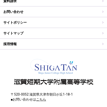
各種証明書交付について
資料請求
志願中学校
学校行事
同窓会事務局よりお知らせ
お問い合わせ
WEB出願入力
同窓会報（すみれ）、すみれweb
サイトポリシー
ご住所変更
サイトマップ
採用情報
〒520-0052 滋賀県大津市朝日が丘1-18-1
■お問い合わせは
こちら