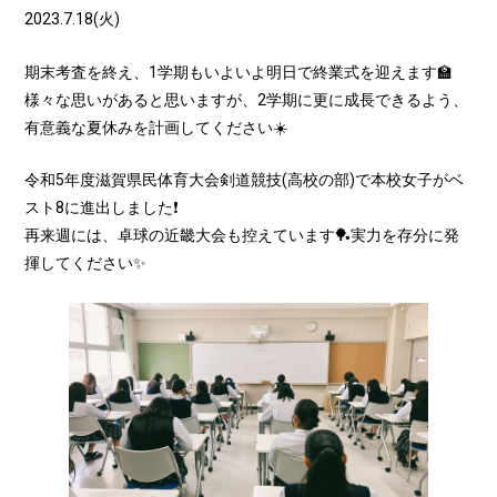
2023.7.18(火)
期末考査を終え、1学期もいよいよ明日で終業式を迎えます🏫
様々な思いがあると思いますが、2学期に更に成長できるよう、
有意義な夏休みを計画してください☀️
令和5年度滋賀県民体育大会剣道競技(高校の部)で本校女子がベ
スト8に進出しました❗️
再来週には、卓球の近畿大会も控えています🏓実力を存分に発
揮してください✨