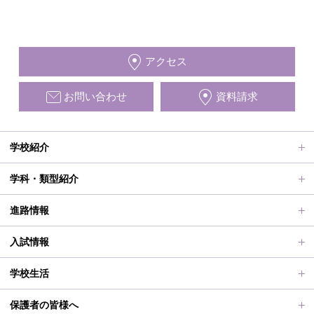
アクセス
お問い合わせ
資料請求
学校紹介
ごあいさつ、沿革
学科・類型紹介
動画で見る学校案内、SUMIRE100-Fes
普通科Ⅱ類
進路情報
施設紹介
普通科Ⅰ類
進路サポート
入試情報
アクセス
滋賀短での学び
合格者メッセージ
オープンスクール
学校生活
学校評価、シラバス、部活動活動方針、各部活動計画、いじ
進路実績
オープンスクールレポート
部活動、生徒会行事
保護者の皆様へ
め対策基本方針