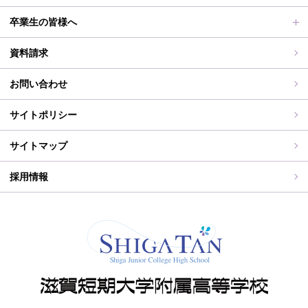
滋賀短期大学への推薦制度
2026年度（令和8年度）募集概要
制服紹介
保護者の皆様へ
卒業生の皆様へ
過去の入試問題
海外研修旅行
PT通信
各種証明書交付について
資料請求
志願中学校
学校行事
同窓会事務局よりお知らせ
お問い合わせ
WEB出願入力
同窓会報（すみれ）、すみれweb
サイトポリシー
ご住所変更
サイトマップ
採用情報