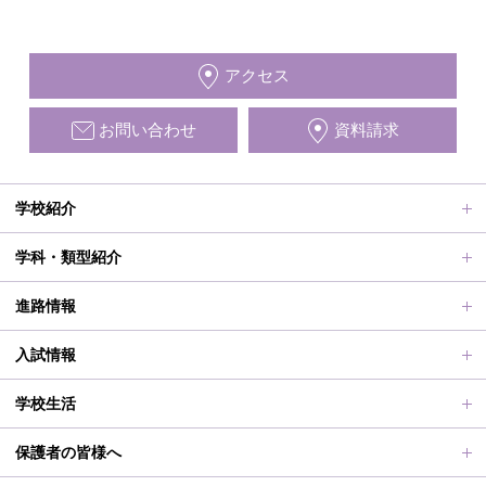
アクセス
お問い合わせ
資料請求
学校紹介
ごあいさつ、沿革
学科・類型紹介
動画で見る学校案内、SUMIRE100-Fes
普通科Ⅱ類
進路情報
施設紹介
普通科Ⅰ類
進路サポート
入試情報
アクセス
滋賀短での学び
合格者メッセージ
オープンスクール
学校生活
学校評価、シラバス、部活動活動方針、各部活動計画、いじ
進路実績
オープンスクールレポート
部活動、生徒会行事
保護者の皆様へ
め対策基本方針