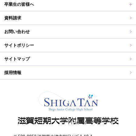
滋賀短期大学への推薦制度
2026年度（令和8年度）募集概要
制服紹介
保護者の皆様へ
卒業生の皆様へ
過去の入試問題
海外研修旅行
PT通信
各種証明書交付について
資料請求
志願中学校
学校行事
同窓会事務局よりお知らせ
お問い合わせ
WEB出願入力
同窓会報（すみれ）、すみれweb
サイトポリシー
ご住所変更
サイトマップ
採用情報