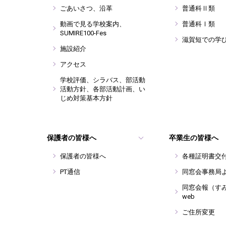
ごあいさつ、沿革
普通科Ⅱ類
動画で見る学校案内、
普通科Ⅰ類
SUMIRE100-Fes
滋賀短での学
施設紹介
アクセス
学校評価、シラバス、部活動
活動方針、各部活動計画、い
じめ対策基本方針
保護者の皆様へ
卒業生の皆様へ
保護者の皆様へ
各種証明書交
PT通信
同窓会事務局
同窓会報（す
web
ご住所変更