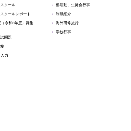
ンスクール
部活動、生徒会行事
ンスクールレポート
制服紹介
年度（令和8年度）募集
海外研修旅行
学校行事
入試問題
学校
願入力