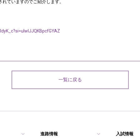
されていますのでご紹介します。
RRdyK_c?si=ulwlJJQKBpcfGYAZ
一覧に戻る
進路情報
入試情報