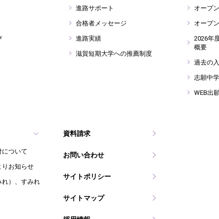
進路サポート
オープ
合格者メッセージ
オープ
び
進路実績
2026
概要
滋賀短期大学への推薦制度
過去の
志願中
WEB出
資料請求
付について
お問い合わせ
よりお知らせ
サイトポリシー
みれ）、すみれ
サイトマップ