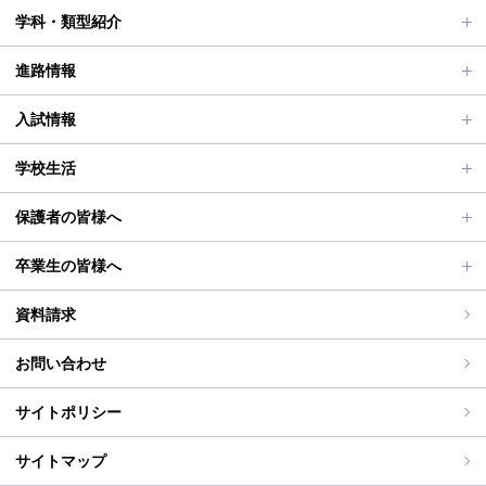
ごあいさつ、沿革
学科・類型紹介
動画で見る学校案内、SUMIRE100-Fes
普通科Ⅱ類
進路情報
施設紹介
普通科Ⅰ類
進路サポート
入試情報
アクセス
滋賀短での学び
合格者メッセージ
オープンスクール
学校生活
学校評価、シラバス、部活動活動方針、各部活動計画、いじ
進路実績
オープンスクールレポート
部活動、生徒会行事
保護者の皆様へ
め対策基本方針
滋賀短期大学への推薦制度
2026年度（令和8年度）募集概要
制服紹介
保護者の皆様へ
卒業生の皆様へ
過去の入試問題
海外研修旅行
PT通信
各種証明書交付について
資料請求
志願中学校
学校行事
同窓会事務局よりお知らせ
お問い合わせ
WEB出願入力
同窓会報（すみれ）、すみれweb
サイトポリシー
ご住所変更
サイトマップ