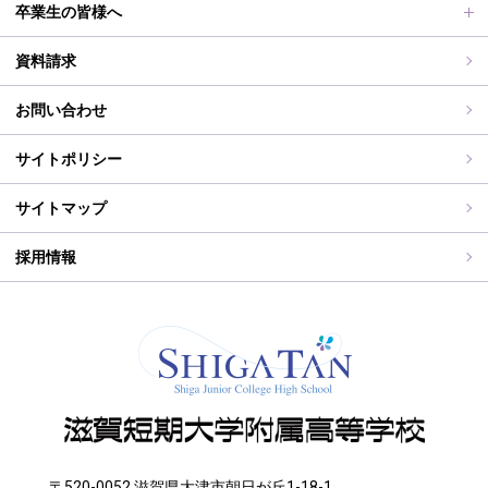
滋賀短期大学への推薦制度
2026年度（令和8年度）募集概要
制服紹介
保護者の皆様へ
卒業生の皆様へ
過去の入試問題
海外研修旅行
PT通信
各種証明書交付について
資料請求
志願中学校
学校行事
同窓会事務局よりお知らせ
お問い合わせ
WEB出願入力
同窓会報（すみれ）、すみれweb
サイトポリシー
ご住所変更
サイトマップ
採用情報
〒520-0052 滋賀県大津市朝日が丘1-18-1