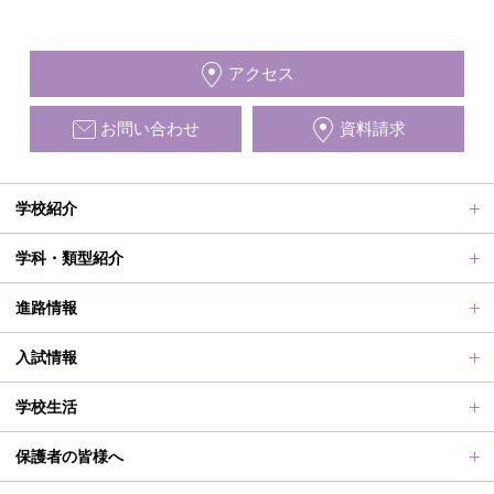
アクセス
お問い合わせ
資料請求
学校紹介
ごあいさつ、沿革
学科・類型紹介
動画で見る学校案内、SUMIRE100-Fes
普通科Ⅱ類
進路情報
施設紹介
普通科Ⅰ類
進路サポート
入試情報
アクセス
滋賀短での学び
合格者メッセージ
オープンスクール
学校生活
学校評価、シラバス、部活動活動方針、各部活動計画、いじ
進路実績
オープンスクールレポート
部活動、生徒会行事
保護者の皆様へ
め対策基本方針