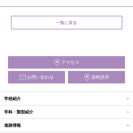
一覧に戻る
アクセス
お問い合わせ
資料請求
学校紹介
ごあいさつ、沿革
学科・類型紹介
動画で見る学校案内、SUMIRE100-Fes
普通科Ⅱ類
進路情報