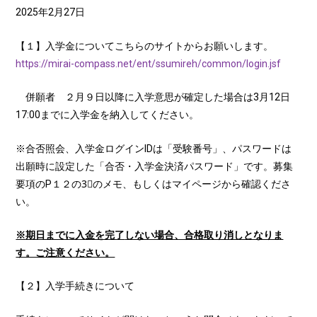
2025年2月27日
【１】入学金についてこちらのサイトからお願いします。
https://mirai-compass.net/ent/ssumireh/common/login.jsf
併願者 ２月９日以降に入学意思が確定した場合は3月12日
17:00までに入学金を納入してください。
※合否照会、入学金ログインIDは「受験番号」、パスワードは
出願時に設定した「合否・入学金決済パスワード」です。募集
要項のP１２の3⃣のメモ、もしくはマイページから確認くださ
い。
※
期日までに入金を完了
しない場合、合格取り消しとなりま
す。ご注意ください。
【２】入学手続きについて