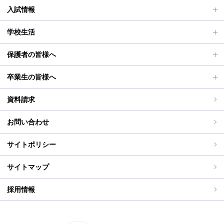
施設紹介
普通科Ⅰ類
進路サポート
入試情報
アクセス
滋賀短での学び
合格者メッセージ
オープンスクール
学校生活
学校評価、シラバス、部活動活動方針、各部活動計画、いじ
進路実績
オープンスクールレポート
部活動、生徒会行事
保護者の皆様へ
め対策基本方針
滋賀短期大学への推薦制度
2026年度（令和8年度）募集概要
制服紹介
保護者の皆様へ
卒業生の皆様へ
過去の入試問題
海外研修旅行
PT通信
各種証明書交付について
資料請求
志願中学校
学校行事
同窓会事務局よりお知らせ
お問い合わせ
WEB出願入力
同窓会報（すみれ）、すみれweb
サイトポリシー
ご住所変更
サイトマップ
採用情報