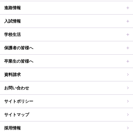
動画で見る学校案内、SUMIRE100-Fes
普通科Ⅱ類
進路情報
施設紹介
普通科Ⅰ類
進路サポート
入試情報
アクセス
滋賀短での学び
合格者メッセージ
オープンスクール
学校生活
学校評価、シラバス、部活動活動方針、各部活動計画、いじ
進路実績
オープンスクールレポート
部活動、生徒会行事
保護者の皆様へ
め対策基本方針
滋賀短期大学への推薦制度
2026年度（令和8年度）募集概要
制服紹介
保護者の皆様へ
卒業生の皆様へ
過去の入試問題
海外研修旅行
PT通信
各種証明書交付について
資料請求
志願中学校
学校行事
同窓会事務局よりお知らせ
お問い合わせ
WEB出願入力
同窓会報（すみれ）、すみれweb
サイトポリシー
ご住所変更
サイトマップ
採用情報