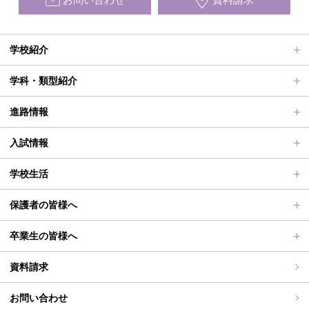
お問い合わせ
資料請求
学校紹介
ごあいさつ、沿革
学科・類型紹介
動画で見る学校案内、SUMIRE100-Fes
普通科Ⅱ類
進路情報
施設紹介
普通科Ⅰ類
進路サポート
入試情報
アクセス
滋賀短での学び
合格者メッセージ
オープンスクール
学校生活
学校評価、シラバス、部活動活動方針、各部活動計画、いじ
進路実績
オープンスクールレポート
部活動、生徒会行事
保護者の皆様へ
め対策基本方針
滋賀短期大学への推薦制度
2026年度（令和8年度）募集概要
制服紹介
保護者の皆様へ
卒業生の皆様へ
過去の入試問題
海外研修旅行
PT通信
各種証明書交付について
資料請求
志願中学校
学校行事
同窓会事務局よりお知らせ
お問い合わせ