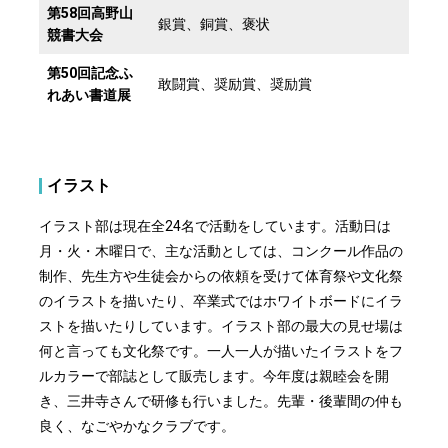
第58回高野山
銀賞、銅賞、褒状
競書大会
第50回記念ふ
敢闘賞、奨励賞、奨励賞
れあい書道展
イラスト
イラスト部は現在全24名で活動をしています。活動日は
月・火・木曜日で、主な活動としては、コンクール作品の
制作、先生方や生徒会からの依頼を受けて体育祭や文化祭
のイラストを描いたり、卒業式ではホワイトボードにイラ
ストを描いたりしています。イラスト部の最大の見せ場は
何と言っても文化祭です。一人一人が描いたイラストをフ
ルカラーで部誌として販売します。今年度は親睦会を開
き、三井寺さんで研修も行いました。先輩・後輩間の仲も
良く、なごやかなクラブです。