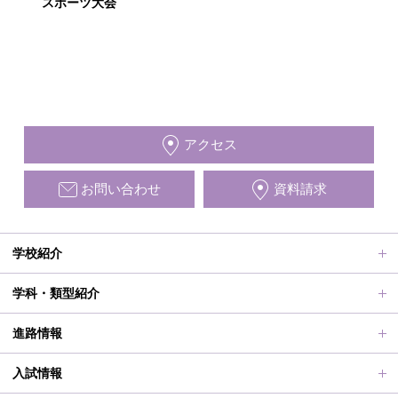
スポーツ大会
アクセス
お問い合わせ
資料請求
学校紹介
ごあいさつ、沿革
学科・類型紹介
動画で見る学校案内、SUMIRE100-Fes
普通科Ⅱ類
進路情報
施設紹介
普通科Ⅰ類
進路サポート
入試情報