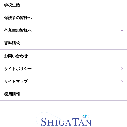
アクセス
滋賀短での学び
合格者メッセージ
オープンスクール
学校生活
学校評価、シラバス、部活動活動方針、各部活動計画、いじ
進路実績
オープンスクールレポート
部活動、生徒会行事
保護者の皆様へ
め対策基本方針
滋賀短期大学への推薦制度
2026年度（令和8年度）募集概要
制服紹介
保護者の皆様へ
卒業生の皆様へ
過去の入試問題
海外研修旅行
PT通信
各種証明書交付について
資料請求
志願中学校
学校行事
同窓会事務局よりお知らせ
お問い合わせ
WEB出願入力
同窓会報（すみれ）、すみれweb
サイトポリシー
ご住所変更
サイトマップ
採用情報