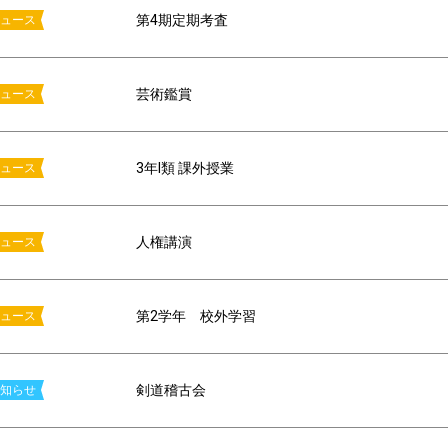
第4期定期考査
ュース
芸術鑑賞
ュース
3年I類 課外授業
ュース
人権講演
ュース
第2学年 校外学習
ュース
剣道稽古会
知らせ