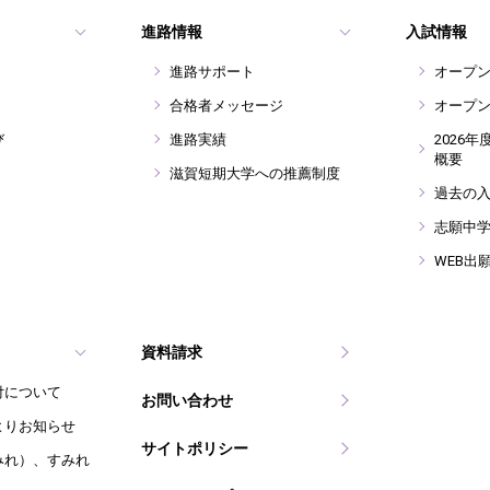
進路情報
入試情報
進路サポート
オープ
合格者メッセージ
オープ
び
進路実績
2026
概要
滋賀短期大学への推薦制度
過去の
志願中
WEB出
資料請求
付について
お問い合わせ
よりお知らせ
サイトポリシー
みれ）、すみれ