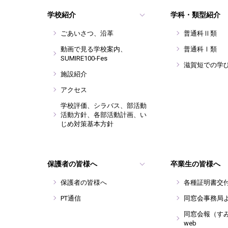
学校紹介
学科・類型紹介
ごあいさつ、沿革
普通科Ⅱ類
動画で見る学校案内、
普通科Ⅰ類
SUMIRE100-Fes
滋賀短での学
施設紹介
アクセス
学校評価、シラバス、部活動
活動方針、各部活動計画、い
じめ対策基本方針
保護者の皆様へ
卒業生の皆様へ
保護者の皆様へ
各種証明書交
PT通信
同窓会事務局
同窓会報（す
web