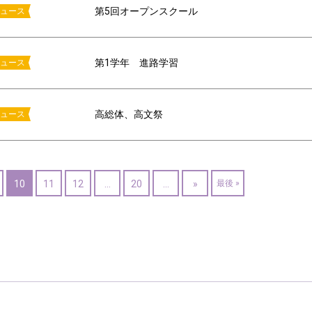
第5回オープンスクール
ュース
第1学年 進路学習
ュース
高総体、高文祭
ュース
10
11
12
...
20
...
»
最後 »